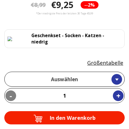
€9,25
€8,99
--2%
*Der niedrigste Preis der letzten 30 Tage €8,99
Geschenkset - Socken - Katzen -
niedrig
Größentabelle
Auswählen
-
+
In den Warenkorb