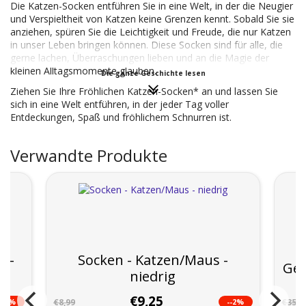
Die Katzen-Socken entführen Sie in eine Welt, in der die Neugier
und Verspieltheit von Katzen keine Grenzen kennt. Sobald Sie sie
anziehen, spüren Sie die Leichtigkeit und Freude, die nur Katzen
in unser Leben bringen können. Diese Socken sind für alle, die
gerne lachen, Überraschungen lieben und an die Magie der
kleinen Alltagsmomente glauben.
Die ganze Geschichte lesen
Ziehen Sie Ihre Fröhlichen Katzen-Socken* an und lassen Sie
sich in eine Welt entführen, in der jeder Tag voller
Entdeckungen, Spaß und fröhlichem Schnurren ist.
Verwandte Produkte
a -
Socken - Katzen/Maus -
Ges
niedrig
€9,25
--2%
--2%
€8,99
€35,9