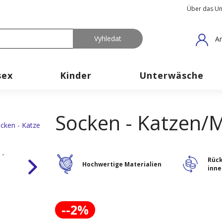
Über das U
An
sex
Kinder
Unterwäsche
Socken - Katzen/M
Rüc
Hochwertige Materialien
inne
--2%