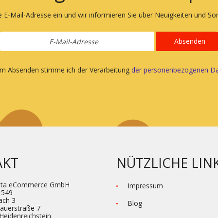
e E-Mail-Adresse ein und wir informieren Sie über Neuigkeiten und S
Absenden
em Absenden stimme ich der Verarbeitung
der personenbezogenen Da
AKT
NÜTZLICHE LIN
eta eCommerce GmbH
Impressum
1549
ach 3
Blog
hauerstraße 7
Heidenre­ichstein