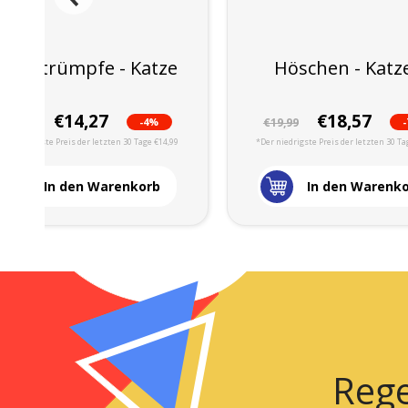
Kniestrümpfe - Katze
Höschen - Katz
€14,27
€18,57
-4%
€14,99
€19,99
Der niedrigste Preis der letzten 30 Tage €14,99
*Der niedrigste Preis der letzten 30 Ta
In den Warenkorb
In den Warenk
Rege