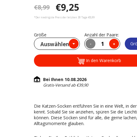
€9,25
€8,99
*Der niedrigste Preis der letzten 30 Tage €8,99
Größe
Anzahl der Paare:
Auswählen
Grö
-
+
In den Warenkorb
Bei Ihnen 10.08.2026
Gratis-Versand ab €39,90
Die Katzen-Socken entführen Sie in eine Welt, in de
kennt. Sobald Sie sie anziehen, spüren Sie die Leich
können. Diese Socken sind für alle, die gerne lache
Alltagsmomente glauben.