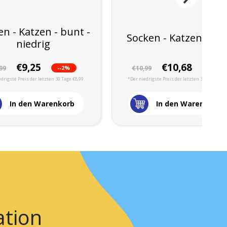
n - Katzen - bunt -
Socken - Katzen/Mau
niedrig
€9,25
€10,68
--2%
-2%
99
€10,99
drigste Preis der letzten 30 Tage €8,99
*Der niedrigste Preis der letzten 30 Tage €10,
In den Warenkorb
In den Warenkorb
ation