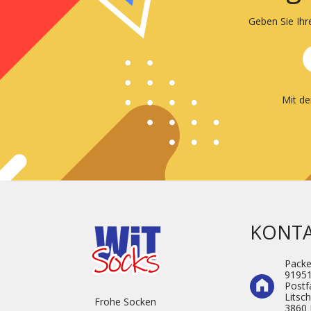
Geben Sie Ihr
Mit d
KONT
Pack
9195
Postf
Litsc
Frohe Socken
3860 