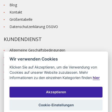
Blog
Kontakt
Größentabelle
Datenschutzerklärung DSGVO
KUNDENDIENST
Allgemeine Geschäftsbedingungen
Versand und Zahlung
Wir verwenden Cookies
Reklamation
Klicken Sie auf
Akzeptieren
, um die Verwendung von
Anmelden
Cookies auf unserer Website zuzulassen. Mehr
Informationen zu den einzelnen Kategorien finden
hier
Registrieren
Akzeptieren
©2026 MODA ČAPEK s.r.o. Made by
INIZIO Internet media s.r.o.
|
nastavení cookies
Cookie-Einstellungen