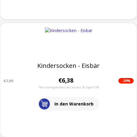
Kindersocken - Eisbär
€6,38
-20%
€7,99
*Der niedrigste Preis der letzten 30 Tage €7,99
In den Warenkorb