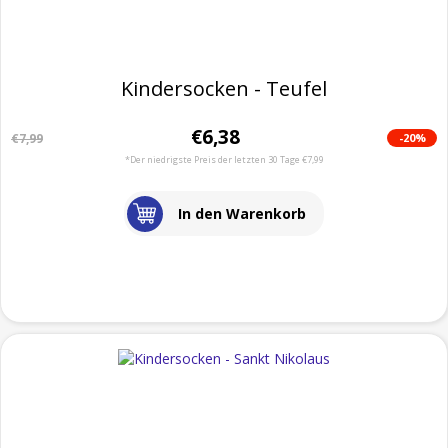
Kindersocken - Teufel
€6,38
-20%
€7,99
*Der niedrigste Preis der letzten 30 Tage €7,99
In den Warenkorb