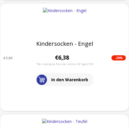
Kindersocken - Engel
€6,38
-20%
€7,99
*Der niedrigste Preis der letzten 30 Tage €7,99
In den Warenkorb