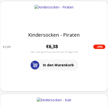
Kindersocken - Piraten
€6,38
-20%
€7,99
*Der niedrigste Preis der letzten 30 Tage €7,99
In den Warenkorb