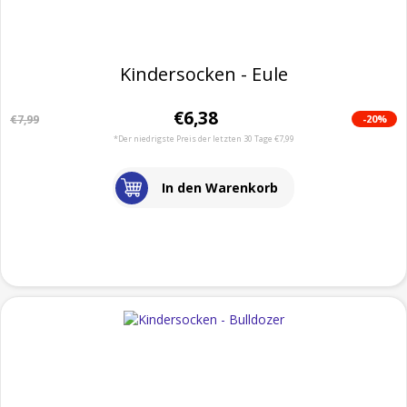
Kindersocken - Eule
€6,38
-20%
€7,99
*Der niedrigste Preis der letzten 30 Tage €7,99
In den Warenkorb