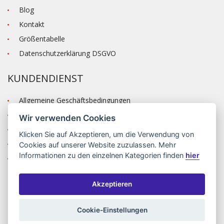
Blog
Kontakt
Größentabelle
Datenschutzerklärung DSGVO
KUNDENDIENST
Allgemeine Geschäftsbedingungen
Versand und Zahlung
Wir verwenden Cookies
Reklamation
Klicken Sie auf
Akzeptieren
, um die Verwendung von
Anmelden
Cookies auf unserer Website zuzulassen. Mehr
Informationen zu den einzelnen Kategorien finden
hier
Registrieren
Akzeptieren
©2026 MODA ČAPEK s.r.o. Made by
INIZIO Internet media s.r.o.
|
nastavení cookies
Cookie-Einstellungen