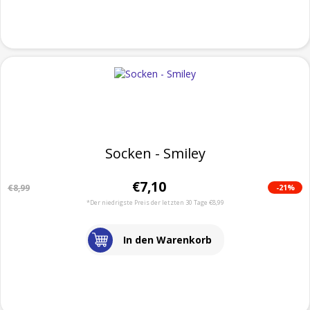
Socken - Smiley
€7,10
-21%
€8,99
*Der niedrigste Preis der letzten 30 Tage €8,99
In den Warenkorb