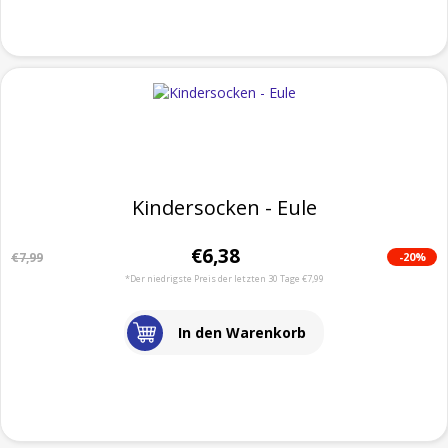
Kindersocken - Eule
€6,38
-20%
€7,99
*Der niedrigste Preis der letzten 30 Tage €7,99
In den Warenkorb