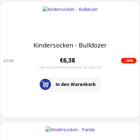
Kindersocken - Bulldozer
€6,38
-20%
€7,99
*Der niedrigste Preis der letzten 30 Tage €7,99
In den Warenkorb