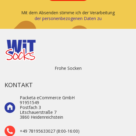
Mit dem Absenden stimme ich der Verarbeitung
der personenbezogenen Daten zu
Frohe Socken
KONTAKT
Packeta eCommerce GmbH
91951549
Postfach 3
Litschauerstraße 7
3860 Heidenre­ichstein
+49 78195633027 (8:00-16:00)