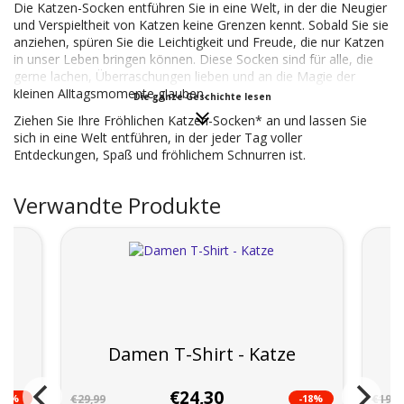
Die Katzen-Socken entführen Sie in eine Welt, in der die Neugier
und Verspieltheit von Katzen keine Grenzen kennt. Sobald Sie sie
anziehen, spüren Sie die Leichtigkeit und Freude, die nur Katzen
in unser Leben bringen können. Diese Socken sind für alle, die
gerne lachen, Überraschungen lieben und an die Magie der
kleinen Alltagsmomente glauben.
Die ganze Geschichte lesen
Ziehen Sie Ihre Fröhlichen Katzen-Socken* an und lassen Sie
sich in eine Welt entführen, in der jeder Tag voller
Entdeckungen, Spaß und fröhlichem Schnurren ist.
Verwandte Produkte
l
Damen T-Shirt - Katze
€24,30
-9%
-18%
€29,99
€19,9