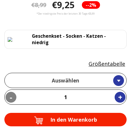
€9,25
€8,99
--2%
*Der niedrigste Preis der letzten 30 Tage €8,99
Geschenkset - Socken - Katzen -
niedrig
Größentabelle
Auswählen
-
+
In den Warenkorb