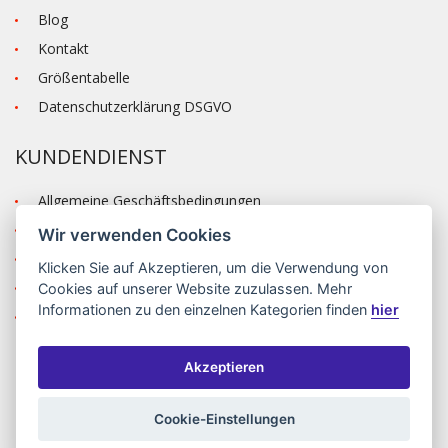
Blog
Kontakt
Größentabelle
Datenschutzerklärung DSGVO
KUNDENDIENST
Allgemeine Geschäftsbedingungen
Versand und Zahlung
Wir verwenden Cookies
Reklamation
Klicken Sie auf
Akzeptieren
, um die Verwendung von
Anmelden
Cookies auf unserer Website zuzulassen. Mehr
Informationen zu den einzelnen Kategorien finden
hier
Registrieren
Akzeptieren
©2026 MODA ČAPEK s.r.o. Made by
INIZIO Internet media s.r.o.
|
nastavení cookies
Cookie-Einstellungen