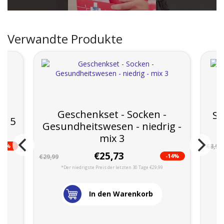
Verwandte Produkte
Geschenkset - Socken -
So
n 5
Gesundheitswesen - niedrig -
mix 3
-2%
€8,99
€25,73
-14%
€29,99
*Der niedrigste Preis der letzten 30 Tage €29,99
In den Warenkorb