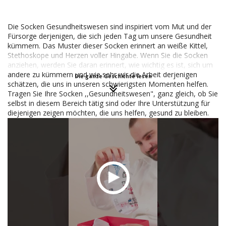
Die Socken Gesundheitswesen sind inspiriert vom Mut und der
Fürsorge derjenigen, die sich jeden Tag um unsere Gesundheit
kümmern. Das Muster dieser Socken erinnert an weiße Kittel,
Stethoskope und Herzen voller Hingabe. Wenn Sie die Socken
anziehen, werden Sie daran erinnert, wie wichtig es ist, sich um
andere zu kümmern und wie sehr wir die Arbeit derjenigen
Die ganze Geschichte lesen
schätzen, die uns in unseren schwierigsten Momenten helfen.
Tragen Sie Ihre Socken ,,Gesundheitswesen", ganz gleich, ob Sie
selbst in diesem Bereich tätig sind oder Ihre Unterstützung für
diejenigen zeigen möchten, die uns helfen, gesund zu bleiben.
Diese Socken sind nicht nur ein modisches Accessoire, sondern
ein Symbol.