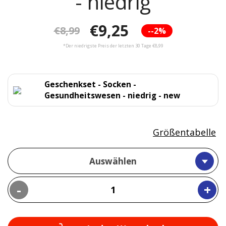
- niedrig
€9,25
€8,99
--2%
*Der niedrigste Preis der letzten 30 Tage €8,99
Geschenkset - Socken -
Gesundheitswesen - niedrig - new
Größentabelle
Auswählen
-
+