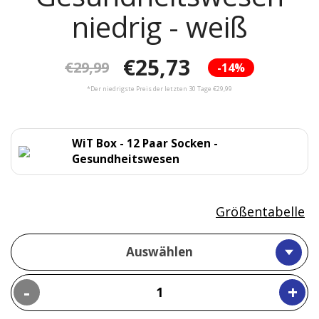
niedrig - weiß
€25,73
€29,99
-14%
*Der niedrigste Preis der letzten 30 Tage €29,99
WiT Box - 12 Paar Socken -
Gesundheitswesen
Größentabelle
Auswählen
-
+