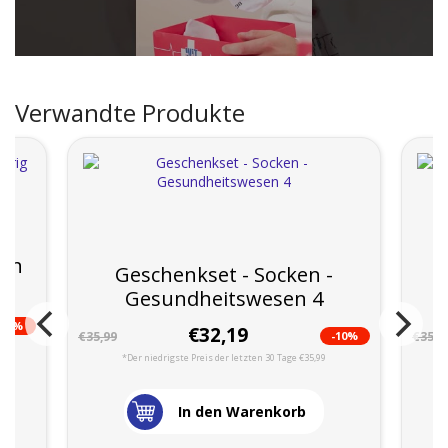
Verwandte Produkte
sen
Geschenkset - Socken -
Gesundheitswesen 4
G
--2%
€32,19
-10%
€35,99
€35,9
*Der niedrigste Preis der letzten 30 Tage €35,99
In den Warenkorb