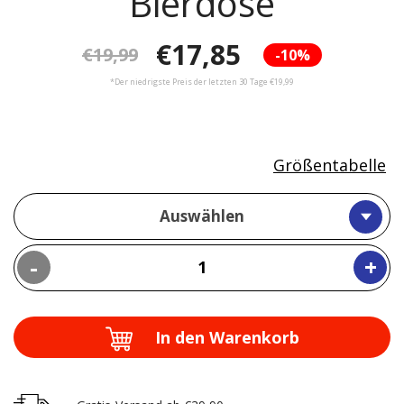
Bierdose
€17,85
€19,99
-10%
*Der niedrigste Preis der letzten 30 Tage €19,99
Größentabelle
Auswählen
-
+
In den Warenkorb