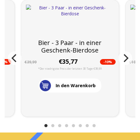
r
Bier - 3 Paar - in einer
Geschenk-Bierdose
€35,77
-10%
-10%
€39,99
€19,9
*Der niedrigste Preis der letzten 30 Tage €39,99
In den Warenkorb