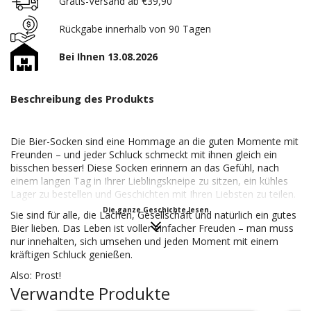
Gratis-Versand ab €39,90
Rückgabe innerhalb von 90 Tagen
Bei Ihnen 13.08.2026
Beschreibung des Produkts
Die Bier-Socken sind eine Hommage an die guten Momente mit
Freunden – und jeder Schluck schmeckt mit ihnen gleich ein
bisschen besser! Diese Socken erinnern an das Gefühl, nach
einem langen Tag in Ihrer Lieblingskneipe zu sitzen, ein kühles
Lager zu bestellen und Geschichten mit Ihren Liebsten zu teilen.
Die ganze Geschichte lesen
Sie sind für alle, die Lachen, Gesellschaft und natürlich ein gutes
Bier lieben. Das Leben ist voller einfacher Freuden – man muss
nur innehalten, sich umsehen und jeden Moment mit einem
kräftigen Schluck genießen.
Also: Prost!
Verwandte Produkte