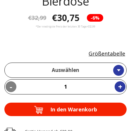
Bierdose
€30,75
€32,99
-6%
*Der niedrigste Preis der letzten 30 Tage €32,99
Größentabelle
Auswählen
-
+
In den Warenkorb