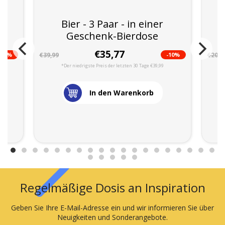
r
Bier - 3 Paar - in einer
Geschenk-Bierdose
€35,77
-10%
-10%
€39,99
€20,9
*Der niedrigste Preis der letzten 30 Tage €39,99
In den Warenkorb
Regelmäßige Dosis an Inspiration
Geben Sie Ihre E-Mail-Adresse ein und wir informieren Sie über
Neuigkeiten und Sonderangebote.