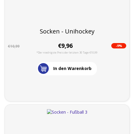
Socken - Unihockey
€9,96
-9%
€10,99
*Der niedrigste Preis der letzten 30 Tage €10,99
In den Warenkorb