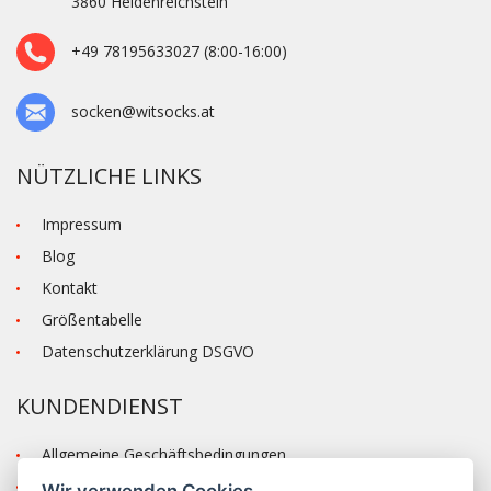
3860 Heidenre­ichstein
+49 78195633027 (8:00-16:00)
socken@witsocks.at
NÜTZLICHE LINKS
Impressum
Blog
Kontakt
Größentabelle
Datenschutzerklärung DSGVO
KUNDENDIENST
Allgemeine Geschäftsbedingungen
Versand und Zahlung
Wir verwenden Cookies