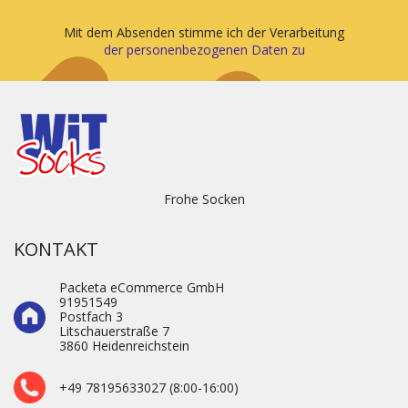
Mit dem Absenden stimme ich der Verarbeitung
der personenbezogenen Daten zu
Frohe Socken
KONTAKT
Packeta eCommerce GmbH
91951549
Postfach 3
Litschauerstraße 7
3860 Heidenre­ichstein
+49 78195633027 (8:00-16:00)