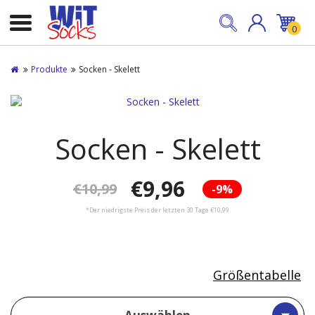
0
Produkte
Socken - Skelett
Socken - Skelett
€9,96
€10,99
-9%
*Der niedrigste Preis der letzten 30 Tage €10,99
Größentabelle