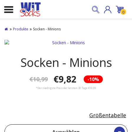
0
Produkte
Socken - Minions
Socken - Minions
€9,82
€10,99
-10%
*Der niedrigste Preis der letzten 30 Tage €10,99
Größentabelle