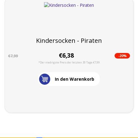
Kindersocken - Piraten
€6,38
-20%
€7,99
*Der niedrigste Preis der letzten 30 Tage €7,99
In den Warenkorb