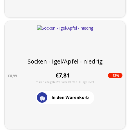
Socken - Igel/Apfel - niedrig
€7,81
-13%
€8,99
*Der niedrigste Preis der letzten 30 Tage €8,99
In den Warenkorb