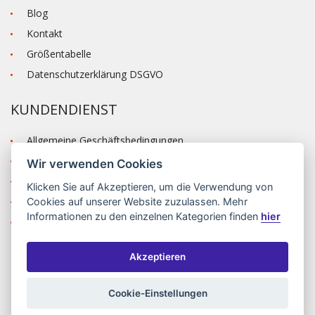
Blog
Kontakt
Größentabelle
Datenschutzerklärung DSGVO
KUNDENDIENST
Allgemeine Geschäftsbedingungen
Versand und Zahlung
Wir verwenden Cookies
Reklamation
Klicken Sie auf
Akzeptieren
, um die Verwendung von
Anmelden
Cookies auf unserer Website zuzulassen. Mehr
Informationen zu den einzelnen Kategorien finden
hier
Registrieren
Akzeptieren
©2026 MODA ČAPEK s.r.o. Made by
INIZIO Internet media s.r.o.
|
nastavení cookies
Cookie-Einstellungen