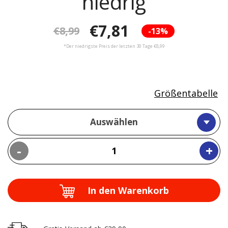
niedrig
€7,81
€8,99
-13%
*Der niedrigste Preis der letzten 30 Tage €8,99
Größentabelle
Auswählen
-
+
In den Warenkorb