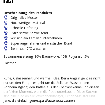
Beschreibung des Produkts
Originelles Muster
Hochwertiges Material
Schnelle Lieferung
Extra schweißabweisend
Wir sind ein Familienunternehmen
Super angenehmer und elastischer Bund
Bei max. 40°C waschen
Zusammensetzung: 80% Baumwolle, 15% Polyamid, 5%
Elasthan.
Ruhe, Gelassenheit und warme Füße. Beim Angeln geht es nicht
nur um den Fang – es geht um die Stille am Wasser, den
Sonnenaufgang, den Kaffee aus der Thermoskanne und diesen
perfekten Moment, wenn die Pose untertaucht. Diese Socken
sind eine Ode an alle Wochenendangler, Feeder-Meister und
jene, die einfach gerne am Wasser entspannen.
Die ganze Geschichte lesen