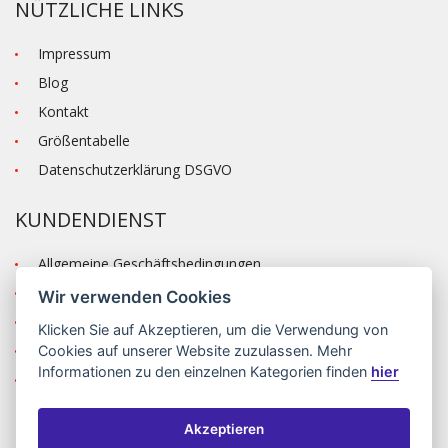
NÜTZLICHE LINKS
Impressum
Blog
Kontakt
Größentabelle
Datenschutzerklärung DSGVO
KUNDENDIENST
Allgemeine Geschäftsbedingungen
Versand und Zahlung
Wir verwenden Cookies
Reklamation
Klicken Sie auf
Akzeptieren
, um die Verwendung von
Anmelden
Cookies auf unserer Website zuzulassen. Mehr
Informationen zu den einzelnen Kategorien finden
hier
Registrieren
Akzeptieren
©2026 MODA ČAPEK s.r.o. Made by
INIZIO Internet media s.r.o.