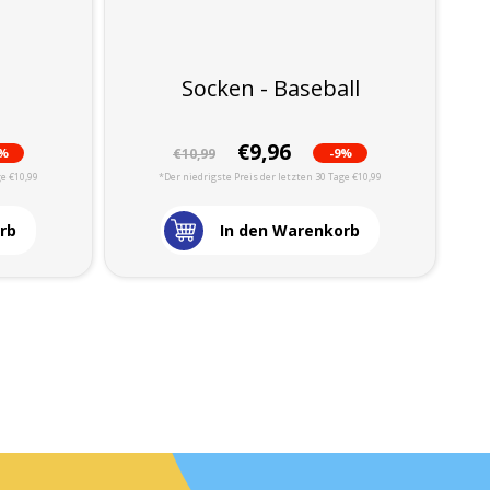
Socken - Baseball
€9,96
9%
-9%
€10,99
ge €10,99
*Der niedrigste Preis der letzten 30 Tage €10,99
rb
In den Warenkorb