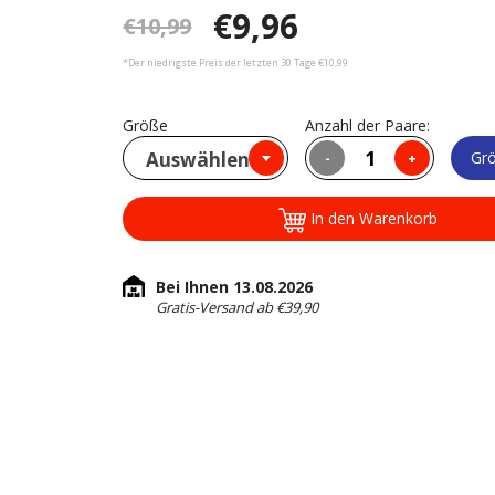
€9,96
€10,99
*Der niedrigste Preis der letzten 30 Tage €10,99
Größe
Anzahl der Paare:
Auswählen
Grö
-
+
In den Warenkorb
Bei Ihnen 13.08.2026
Gratis-Versand ab €39,90