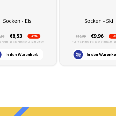
Socken - Eis
Socken - Ski
€8,53
€9,96
-22%
-
,99
€10,99
drigste Preis der letzten 30 Tage €10,99
*Der niedrigste Preis der letzten 30 Ta
In den Warenkorb
In den Warenko