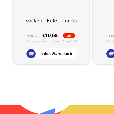
Socken - Eule - Türkis
€10,68
-2%
€10,99
€10
*Der niedrigste Preis der letzten 30 Tage €10,99
*Der nie
In den Warenkorb