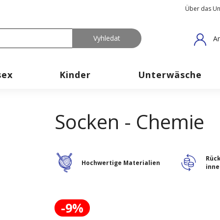
Über das U
An
sex
Kinder
Unterwäsche
Socken - Chemie
Rüc
Hochwertige Materialien
inne
-9%