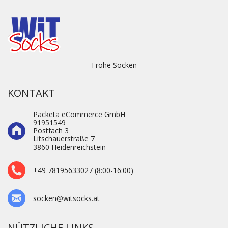
Frohe Socken
KONTAKT
Packeta eCommerce GmbH
91951549
Postfach 3
Litschauerstraße 7
3860 Heidenre­ichstein
+49 78195633027 (8:00-16:00)
socken@witsocks.at
NÜTZLICHE LINKS