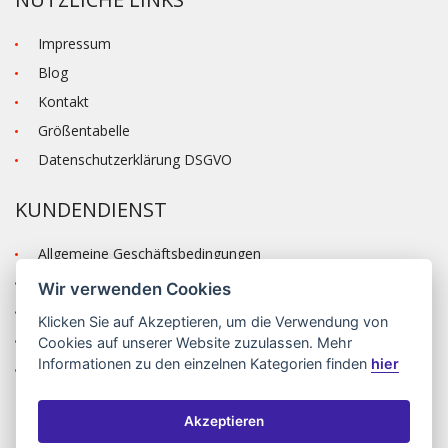
Impressum
Blog
Kontakt
Größentabelle
Datenschutzerklärung DSGVO
KUNDENDIENST
Allgemeine Geschäftsbedingungen
Versand und Zahlung
Wir verwenden Cookies
Reklamation
Klicken Sie auf
Akzeptieren
, um die Verwendung von
Anmelden
Cookies auf unserer Website zuzulassen. Mehr
Informationen zu den einzelnen Kategorien finden
hier
Registrieren
Akzeptieren
©2026 MODA ČAPEK s.r.o. Made by
INIZIO Internet media s.r.o.