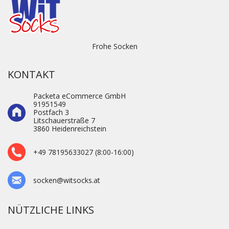
Frohe Socken
KONTAKT
Packeta eCommerce GmbH
91951549
Postfach 3
Litschauerstraße 7
3860 Heidenre­ichstein
+49 78195633027 (8:00-16:00)
socken@witsocks.at
NÜTZLICHE LINKS