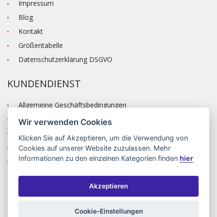
Impressum
Blog
Kontakt
Größentabelle
Datenschutzerklärung DSGVO
KUNDENDIENST
Allgemeine Geschäftsbedingungen
Versand und Zahlung
Wir verwenden Cookies
Reklamation
Klicken Sie auf
Akzeptieren
, um die Verwendung von
Anmelden
Cookies auf unserer Website zuzulassen. Mehr
Informationen zu den einzelnen Kategorien finden
hier
Registrieren
Akzeptieren
©2026 MODA ČAPEK s.r.o. Made by
INIZIO Internet media s.r.o.
|
nastavení cookies
Cookie-Einstellungen