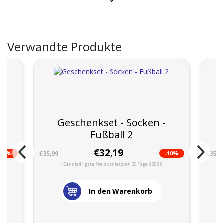
Verwandte Produkte
Geschenkset - Socken -
Fußball 2
€32,19
-14%
-10%
€35,99
€35,9
*Der niedrigste Preis der letzten 30 Tage €35,99
In den Warenkorb