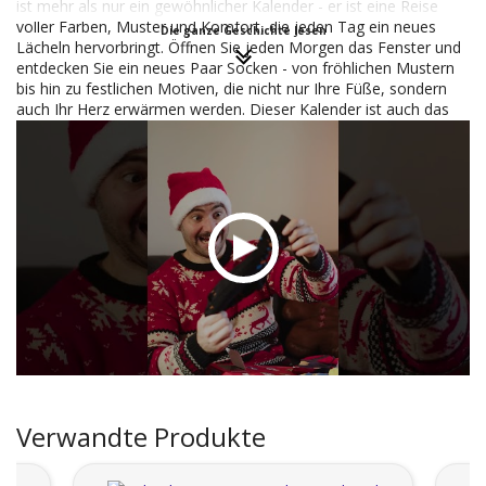
ist mehr als nur ein gewöhnlicher Kalender - er ist eine Reise
voller Farben, Muster und Komfort, die jeden Tag ein neues
Die ganze Geschichte lesen
Lächeln hervorbringt. Öffnen Sie jeden Morgen das Fenster und
entdecken Sie ein neues Paar Socken - von fröhlichen Mustern
bis hin zu festlichen Motiven, die nicht nur Ihre Füße, sondern
auch Ihr Herz erwärmen werden. Dieser Kalender ist auch das
perfekte Geschenk für Ihre Liebsten - er bringt 24 Tage voller
kleiner Überraschungen und großer Freude. Bereiten Sie sich auf
Weihnachten vor mit dem Stil und dem Komfort, den unser
Socken-Adventskalender bietet.
Verwandte Produkte