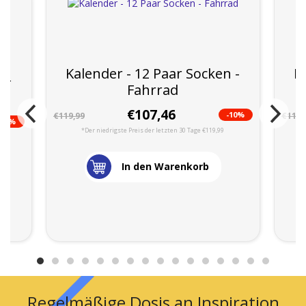
Kalender - 12 Paar Socken -
K
 -
Fahrrad
€107,46
-10%
€119,99
€119,
--2%
*Der niedrigste Preis der letzten 30 Tage €119,99
In den Warenkorb
Regelmäßige Dosis an Inspiration