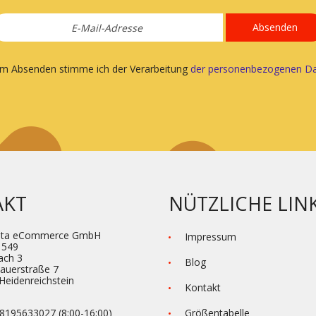
Absenden
em Absenden stimme ich der Verarbeitung
der personenbezogenen Da
AKT
NÜTZLICHE LIN
eta eCommerce GmbH
Impressum
1549
ach 3
Blog
hauerstraße 7
Heidenre­ichstein
Kontakt
8195633027 (8:00-16:00)
Größentabelle