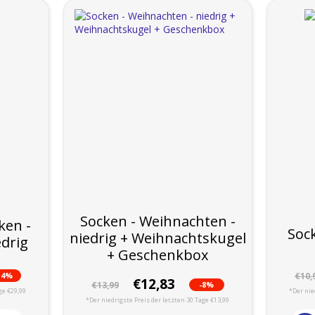
Socken - Weihnachten -
ken -
Soc
niedrig + Weihnachtskugel
edrig
+ Geschenkbox
14%
€10,
€12,83
-8%
€13,99
ge €29,99
*Der nie
*Der niedrigste Preis der letzten 30 Tage €13,99