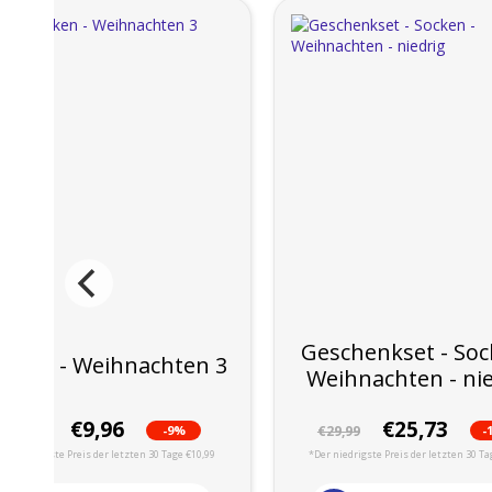
Geschenkset - Soc
ocken - Weihnachten 3
Weihnachten - ni
€9,96
€25,73
-9%
-
€10,99
€29,99
Der niedrigste Preis der letzten 30 Tage €10,99
*Der niedrigste Preis der letzten 30 Ta