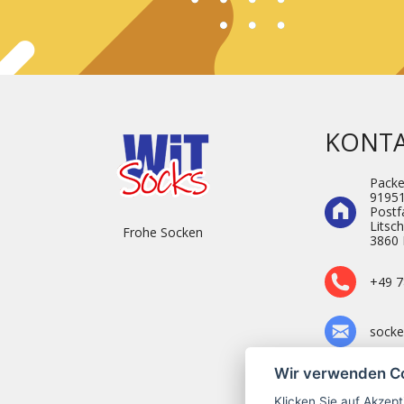
KONT
Pack
9195
Postf
Litsc
Frohe Socken
3860 
+49 7
socke
Wir verwenden C
Klicken Sie auf
Akzept