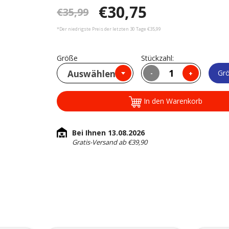
€30,75
€35,99
*Der niedrigste Preis der letzten 30 Tage €35,99
Größe
Stückzahl:
Auswählen
Grö
-
+
In den Warenkorb
Bei Ihnen 13.08.2026
Gratis-Versand ab €39,90