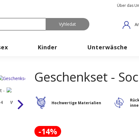
Über das U
An
sex
Kinder
Unterwäsche
Geschenkset - Soc
Rüc
Hochwertige Materialien
inne
-14%