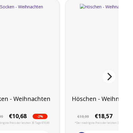
ken - Weihnachten
Höschen - Weihnacht
€10,68
€18,57
-2%
-7%
99
€19,99
drigste Preis der letzten 30 Tage €10,99
*Der niedrigste Preis der letzten 30 Tage €19,