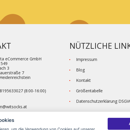
AKT
NÜTZLICHE LIN
eta eCommerce GmbH
Impressum
1549
ach 3
Blog
hauerstraße 7
Heidenre­ichstein
Kontakt
8195633027 (8:00-16:00)
Größentabelle
Datenschutzerklärung DSG
n@witsocks.at
ookies
ieren
, um die Verwendung von Cookies auf unserer