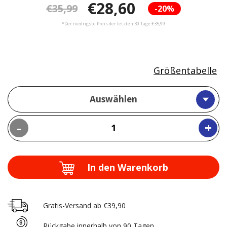
€28,60
€35,99
-20%
*Der niedrigste Preis der letzten 30 Tage €35,99
Größentabelle
Auswählen
-
+
In den Warenkorb
Gratis-Versand ab €39,90
Rückgabe innerhalb von 90 Tagen