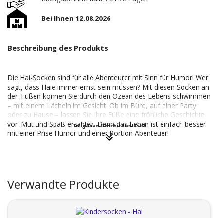
Bei Ihnen 12.08.2026
Beschreibung des Produkts
Die Hai-Socken sind für alle Abenteurer mit Sinn für Humor! Wer
sagt, dass Haie immer ernst sein müssen? Mit diesen Socken an
den Füßen können Sie durch den Ozean des Lebens schwimmen
– mit einem Lächeln im Gesicht. Ob im Büro, auf einer Party
oder zu Hause – lassen Sie Ihre Füße eine fröhliche Geschichte
von Mut und Spaß erzählen. Denn das Leben ist einfach besser
Die ganze Geschichte lesen
mit einer Prise Humor und einer Portion Abenteuer!
Verwandte Produkte