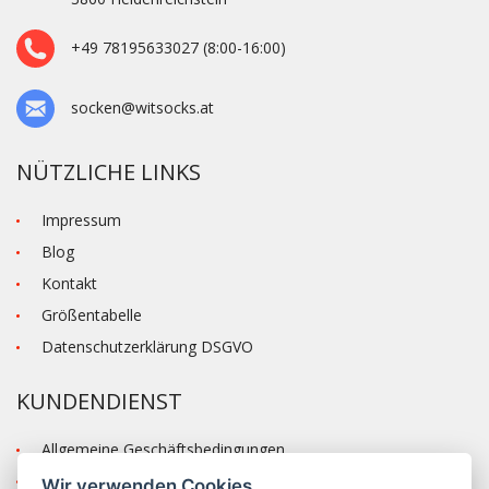
+49 78195633027 (8:00-16:00)
socken@witsocks.at
NÜTZLICHE LINKS
Impressum
Blog
Kontakt
Größentabelle
Datenschutzerklärung DSGVO
KUNDENDIENST
Allgemeine Geschäftsbedingungen
Versand und Zahlung
Wir verwenden Cookies