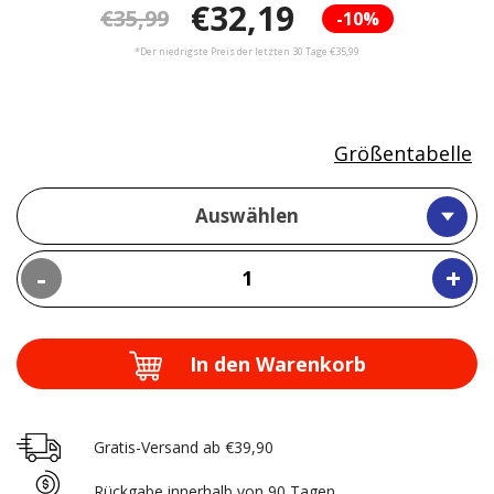
€32,19
€35,99
-10%
*Der niedrigste Preis der letzten 30 Tage €35,99
Größentabelle
Auswählen
-
+
In den Warenkorb
Gratis-Versand ab €39,90
Rückgabe innerhalb von 90 Tagen