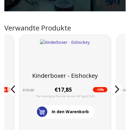
Verwandte Produkte
 1
Kinderboxer - Eishockey
€17,85
-8%
-10%
€19,99
€10,9
*Der niedrigste Preis der letzten 30 Tage €19,99
In den Warenkorb