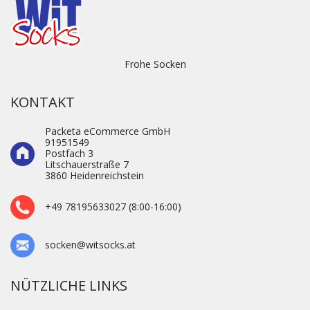
Frohe Socken
KONTAKT
Packeta eCommerce GmbH
91951549
Postfach 3
Litschauerstraße 7
3860 Heidenre­ichstein
+49 78195633027 (8:00-16:00)
socken@witsocks.at
NÜTZLICHE LINKS