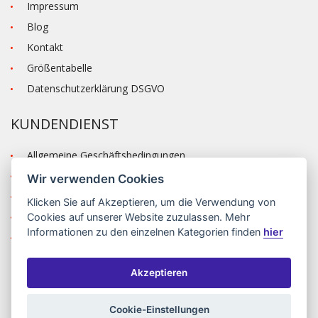
Impressum
Blog
Kontakt
Größentabelle
Datenschutzerklärung DSGVO
KUNDENDIENST
Allgemeine Geschäftsbedingungen
Versand und Zahlung
Wir verwenden Cookies
Reklamation
Klicken Sie auf
Akzeptieren
, um die Verwendung von
Anmelden
Cookies auf unserer Website zuzulassen. Mehr
Informationen zu den einzelnen Kategorien finden
hier
Registrieren
Akzeptieren
©2026 MODA ČAPEK s.r.o. Made by
INIZIO Internet media s.r.o.
|
nastavení cookies
Cookie-Einstellungen