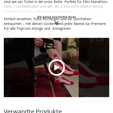
sind wie ein Ticket in die erste Reihe. Perfekt für Film-Marathon-
Fans, Couchliebhaber und alle, die schon beim Anblick dieses
knusprigen Motivs gute Laune bekommen.
Die ganze Geschichte lesen
Einfach anziehen, Füße hochlegen und ins Geschehen
eintauchen – mit diesen Socken wird jeder Abend zur Premiere.
Für alle Popcorn-Könige und -Königinnen.
Verwandte Produkte