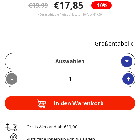
€17,85
€19,99
-10%
*Der niedrigste Preis der letzten 30 Tage €19,99
Größentabelle
Auswählen
-
+
In den Warenkorb
Gratis-Versand ab €39,90
Rückgabe innerhalb von 90 Tagen