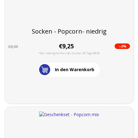
Socken - Popcorn- niedrig
€9,25
--2%
€8,99
*Der niedrigste Preis der letzten 30 Tage €8,99
In den Warenkorb