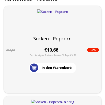
Socken - Popcorn
€10,68
-2%
€10,99
*Der niedrigste Preis der letzten 30 Tage €10,99
In den Warenkorb