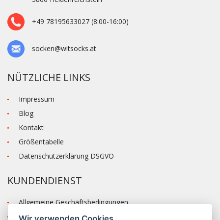
+49 78195633027 (8:00-16:00)
socken@witsocks.at
NÜTZLICHE LINKS
Impressum
Blog
Kontakt
Größentabelle
Datenschutzerklärung DSGVO
KUNDENDIENST
Allgemeine Geschäftsbedingungen
Versand und Zahlung
Wir verwenden Cookies