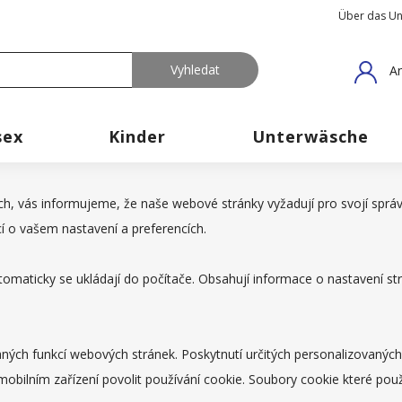
Über das U
An
sex
Kinder
Unterwäsche
ch, vás informujeme, že naše webové stránky vyžadují pro svojí správ
cí o vašem nastavení a preferencích.
utomaticky se ukládají do počítače. Obsahují informace o nastavení s
aných funkcí webových stránek. Poskytnutí určitých personalizovaných
mobilním zařízení povolit používání cookie. Soubory cookie které po