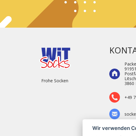
KONT
Pack
9195
Postf
Litsc
Frohe Socken
3860 
+49 7
socke
Wir verwenden C