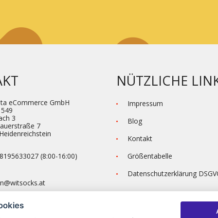
AKT
NÜTZLICHE LIN
eta eCommerce GmbH
Impressum
1549
ach 3
Blog
hauerstraße 7
Heidenre­ichstein
Kontakt
8195633027 (8:00-16:00)
Größentabelle
Datenschutzerklärung DSG
n@witsocks.at
ookies